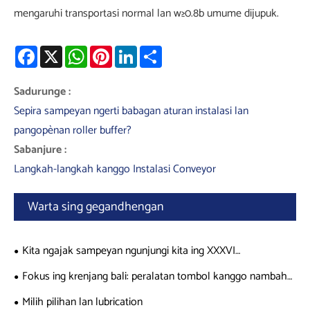
mengaruhi transportasi normal lan w≥0.8b umume dijupuk.
Facebook
X
WhatsApp
Pinterest
LinkedIn
Share
Sadurunge :
Sepira sampeyan ngerti babagan aturan instalasi lan
pangopènan roller buffer?
Sabanjure :
Langkah-langkah kanggo Instalasi Conveyor
Warta sing gegandhengan
Kita ngajak sampeyan ngunjungi kita ing XXXVI
INTERNATIONAL MINING CONGRESS AND EXHIBIT ing Nov
Fokus ing krenjang bali: peralatan tombol kanggo nambah
19-Nov 22 (Acapulco, Guerrero, Mexico
efisiensi transportasi
Milih pilihan lan lubrication