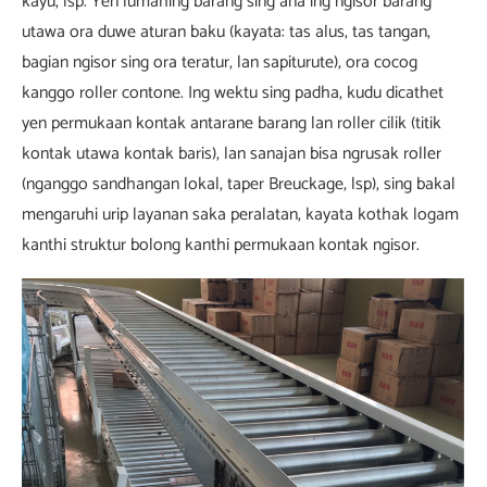
kayu, lsp. Yen lumahing barang sing ana ing ngisor barang
utawa ora duwe aturan baku (kayata: tas alus, tas tangan,
bagian ngisor sing ora teratur, lan sapiturute), ora cocog
kanggo roller contone. Ing wektu sing padha, kudu dicathet
yen permukaan kontak antarane barang lan roller cilik (titik
kontak utawa kontak baris), lan sanajan bisa ngrusak roller
(nganggo sandhangan lokal, taper Breuckage, lsp), sing bakal
mengaruhi urip layanan saka peralatan, kayata kothak logam
kanthi struktur bolong kanthi permukaan kontak ngisor.