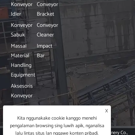
Konveyor
Conveyor
Idler
Bracket
Konveyor
Conveyor
Sabuk
Cleaner
Massal
Impact
Material
Bar
Handling
Equipment
Aksesoris
Konveyor
Kabar
X

Kita nggunakake cookie kanggo menehi
pengalaman browsing sing luwih apik, nganalisa
Hak Cipta © 2024 Hubei Xin Aneng Conveying Machinery Co.,
lalu lintas situs lan nggawe konten pribadi.