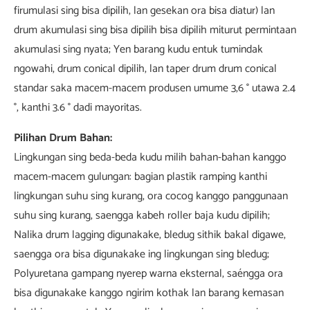
firumulasi sing bisa dipilih, lan gesekan ora bisa diatur) lan
drum akumulasi sing bisa dipilih bisa dipilih miturut permintaan
akumulasi sing nyata; Yen barang kudu entuk tumindak
ngowahi, drum conical dipilih, lan taper drum drum conical
standar saka macem-macem produsen umume 3,6 ° utawa 2.4
°, kanthi 3.6 ° dadi mayoritas.
Pilihan Drum Bahan:
Lingkungan sing beda-beda kudu milih bahan-bahan kanggo
macem-macem gulungan: bagian plastik ramping kanthi
lingkungan suhu sing kurang, ora cocog kanggo panggunaan
suhu sing kurang, saengga kabeh roller baja kudu dipilih;
Nalika drum lagging digunakake, bledug sithik bakal digawe,
saengga ora bisa digunakake ing lingkungan sing bledug;
Polyuretana gampang nyerep warna eksternal, saéngga ora
bisa digunakake kanggo ngirim kothak lan barang kemasan