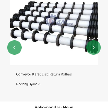


Rok Karet Kab
Ndeleng Liyane >>
Rekomendasi News