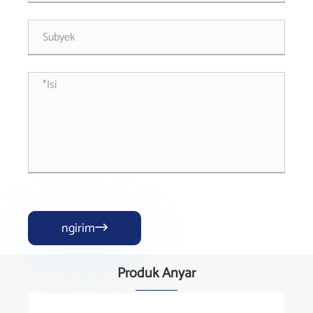
ngirim

Produk Anyar