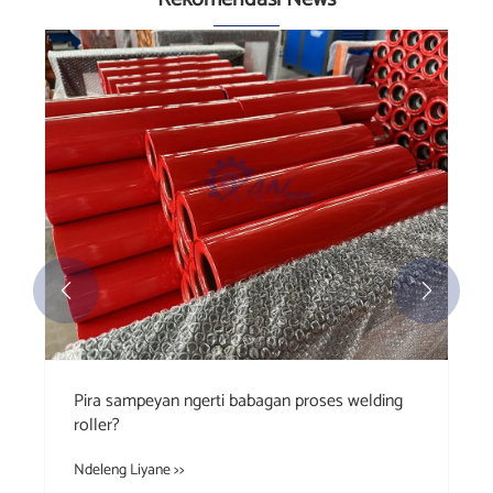


Kepiye Cara Idlers?
Ndeleng Liyane >>