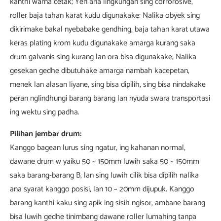
kanthi warna cetak; Yen ana lingkungan sing corrorosive,
roller baja tahan karat kudu digunakake; Nalika obyek sing
dikirimake bakal nyebabake gendhing, baja tahan karat utawa
keras plating krom kudu digunakake amarga kurang saka
drum galvanis sing kurang lan ora bisa digunakake; Nalika
gesekan gedhe dibutuhake amarga nambah kacepetan,
menek lan alasan liyane, sing bisa dipilih, sing bisa nindakake
peran nglindhungi barang barang lan nyuda swara transportasi
ing wektu sing padha.
Pilihan jembar drum:
Kanggo bagean lurus sing ngatur, ing kahanan normal,
dawane drum w yaiku 50 ~ 150mm luwih saka 50 ~ 150mm
saka barang-barang B, lan sing luwih cilik bisa dipilih nalika
ana syarat kanggo posisi, lan 10 ~ 20mm dijupuk. Kanggo
barang kanthi kaku sing apik ing sisih ngisor, ambane barang
bisa luwih gedhe tinimbang dawane roller lumahing tanpa