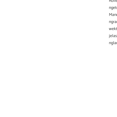
Roll
nget
Manu
ngra
wekt
jela
ngla