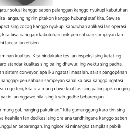
atur solusi kanggo saben pelanggan kanggo nyukupi kabutuhan
a langsung ngirim pitakon kanggo hubungi staf kita. Sawise
mpact sing cocog kanggo nyukupi kabutuhan aplikasi lan operasi
up, kita bisa nanggapi kabutuhan unik perusahaan sampeyan lan
lancar lan efisien.
inan kualitas. Kita nindakake tes lan inspeksi sing ketat ing
o standar kualitas sing paling dhuwur. Ing wektu sing padha,
an sistem conveyor, apa iku ngatasi masalah, saran pangopènan
al nanggapi perusahaan sampeyan sanalika bisa kanggo ngatasi
 ngerteni, kita ora mung duwe kualitas sing paling apik nanging
 yakin lan nggawe nilai sing luwih gedhe bebarengan.
ora mung gol, nanging pakulinan." Kita gumunggung karo tim sing
wa keahlian lan dedikasi sing ora ana tandhingane kanggo saben
unggulan bebarengan. Ing ngisor iki minangka tampilan pabrik