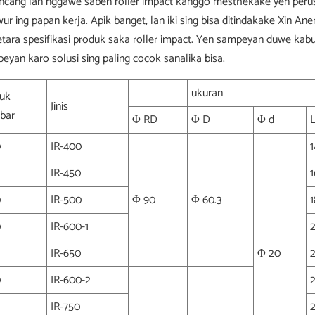
ncang lan nggawe saben roller impact kanggo mesthekake yen perusah
ur ing papan kerja. Apik banget, lan iki sing bisa ditindakake Xin Ane
tara spesifikasi produk saka roller impact. Yen sampeyan duwe kabutu
eyan karo solusi sing paling cocok sanalika bisa.
ukuran
buk
Jinis
bar
Φ RD
Φ D
Φ d
L
0
IR-400
0
IR-450
0
IR-500
Φ 90
Φ 60.3
0
IR-600-1
0
IR-650
Φ 20
0
IR-600-2
IR-750