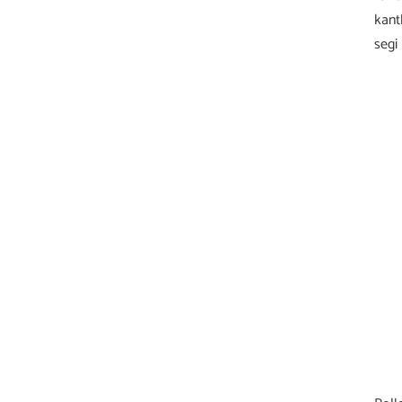
kant
segi