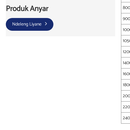
Produk Anyar
80
90
Ndeleng Liyane
100
105
120
140
160
180
20
22
24