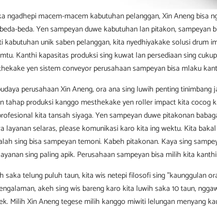
ka ngadhepi macem-macem kabutuhan pelanggan, Xin Aneng bisa ng
 beda-beda. Yen sampeyan duwe kabutuhan lan pitakon, sampeyan bis
ti kabutuhan unik saben pelanggan, kita nyedhiyakake solusi drum i
amtu. Kanthi kapasitas produksi sing kuwat lan persediaan sing cuk
hekake yen sistem conveyor perusahaan sampeyan bisa mlaku kanthi 
budaya perusahaan Xin Aneng, ora ana sing luwih penting tinimbang jam
n tahap produksi kanggo mesthekake yen roller impact kita cocog kar
profesional kita tansah siyaga. Yen sampeyan duwe pitakonan babag
a layanan selaras, please komunikasi karo kita ing wektu. Kita bak
lah sing bisa sampeyan temoni. Kabeh pitakonan. Kaya sing sampeyan
layanan sing paling apik. Perusahaan sampeyan bisa milih kita kanthi
h saka telung puluh taun, kita wis netepi filosofi sing "kaunggulan 
engalaman, akeh sing wis bareng karo kita luwih saka 10 taun, ngga
ek. Milih Xin Aneng tegese milih kanggo miwiti lelungan menyang ka