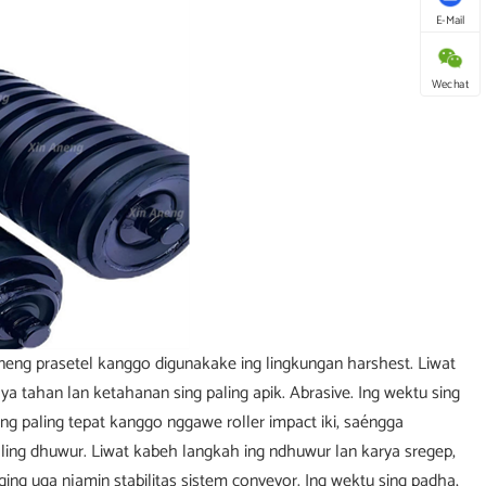
E-Mail
Wechat
 Aneng prasetel kanggo digunakake ing lingkungan harshest. Liwat
daya tahan lan ketahanan sing paling apik. Abrasive. Ing wektu sing
ng paling tepat kanggo nggawe roller impact iki, saéngga
aling dhuwur. Liwat kabeh langkah ing ndhuwur lan karya sregep,
ing uga njamin stabilitas sistem conveyor. Ing wektu sing padha,