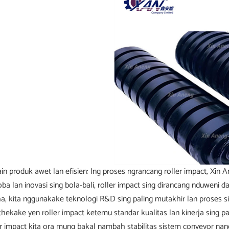
in produk awet lan efisien: Ing proses ngrancang roller impact, Xin
coba lan inovasi sing bola-bali, roller impact sing dirancang nduweni 
a, kita nggunakake teknologi R&D sing paling mutakhir lan proses si
hekake yen roller impact ketemu standar kualitas lan kinerja sing p
er impact kita ora mung bakal nambah stabilitas sistem conveyor nang