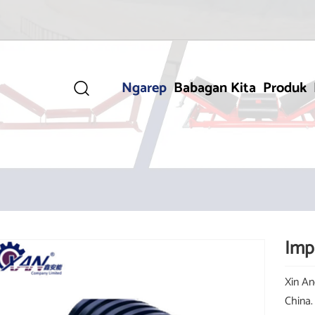
Ngarep
Babagan Kita
Produk

Imp
Xin An
China.