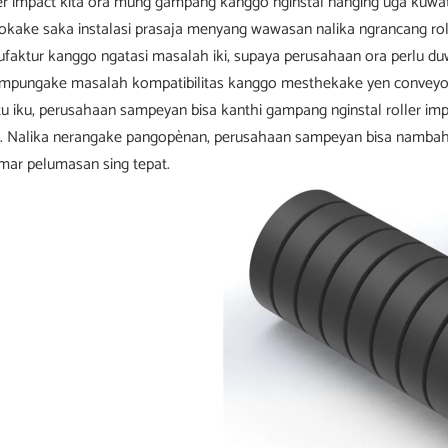
er impact kita ora mung gampang kanggo nginstal nanging uga kuwati
okake saka instalasi prasaja menyang wawasan nalika ngrancang rol
faktur kanggo ngatasi masalah iki, supaya perusahaan ora perlu duw
mpungake masalah kompatibilitas kanggo mesthekake yen conveyor 
u iku, perusahaan sampeyan bisa kanthi gampang nginstal roller imp
s. Nalika nerangake pangopènan, perusahaan sampeyan bisa nambah ki
mar pelumasan sing tepat.