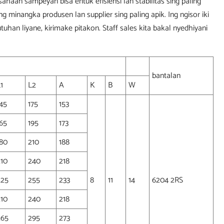
aan sampeyan bisa entuk efisiensi lan stabilitas sing paling
ng minangka produsen lan supplier sing paling apik. Ing ngisor iki
han liyane, kirimake pitakon. Staff sales kita bakal nyedhiyani
bantalan
1
L2
A
K
B
W
145
175
153
165
195
173
180
210
188
210
240
218
225
255
233
8
11
14
6204 2RS
210
240
218
265
295
273