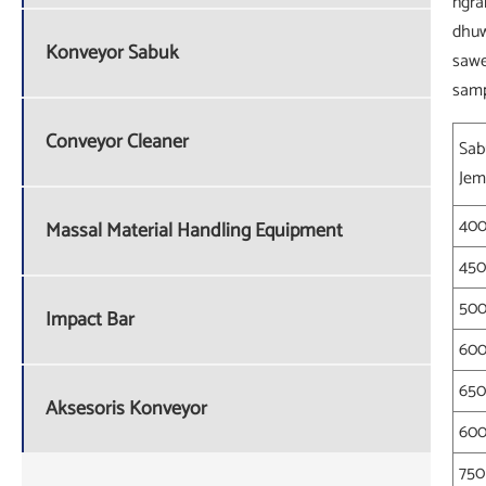
ngra
dhuw
Konveyor Sabuk
sawe
samp
Conveyor Cleaner
Sa
Jem
40
Massal Material Handling Equipment
45
50
Impact Bar
60
65
Aksesoris Konveyor
60
750