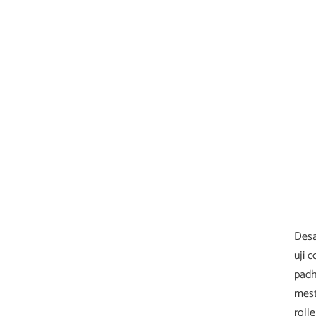
Desa
uji 
padh
mest
roll