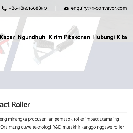
+86-18561668850
enquiry@x-conveyor.com


Kabar
Ngundhuh
Kirim Pitakonan
Hubungi Kita
act Roller
eng minangka produsen lan pemasok roller impact utama ing
 Ora mung duwe teknologi R&D mutakhir kanggo nggawe roller