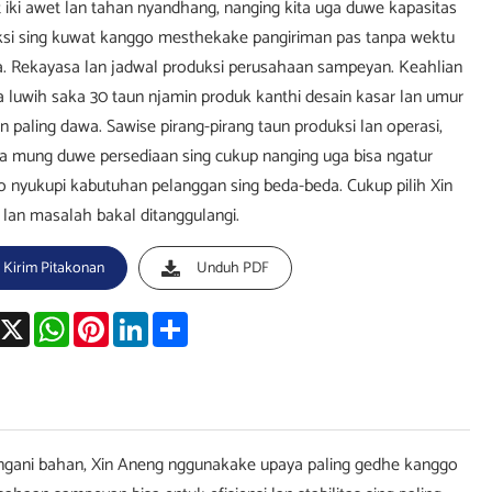
 iki awet lan tahan nyandhang, nanging kita uga duwe kapasitas
si sing kuwat kanggo mesthekake pangiriman pas tanpa wektu
. Rekayasa lan jadwal produksi perusahaan sampeyan. Keahlian
ita luwih saka 30 taun njamin produk kanthi desain kasar lan umur
n paling dawa. Sawise pirang-pirang taun produksi lan operasi,
ra mung duwe persediaan sing cukup nanging uga bisa ngatur
 nyukupi kabutuhan pelanggan sing beda-beda. Cukup pilih Xin
lan masalah bakal ditanggulangi.
Kirim Pitakonan
Unduh PDF
acebook
X
WhatsApp
Pinterest
LinkedIn
Share
nangani bahan, Xin Aneng nggunakake upaya paling gedhe kanggo