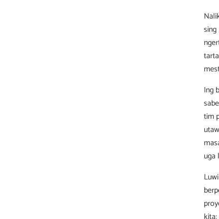
Nali
sing
nger
tart
mest
Ing 
sabe
tim 
utaw
masa
uga 
Luwi
berp
proy
kita: