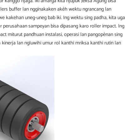
r kanggo njaga. Iki amarga kita njupuk Jeksa Agung bisa
lers buffer lan ngginakaken akèh wektu ngrancang lan
e kakehan uneg-uneg bab iki. Ing wektu sing padha, kita uga
perusahaan sampeyan bisa dipasang karo roller impact. Ing
act miturut pandhuan instalasi, operasi lan pangopènan sing
nerja lan ngluwihi umur rol kanthi mriksa kanthi rutin lan