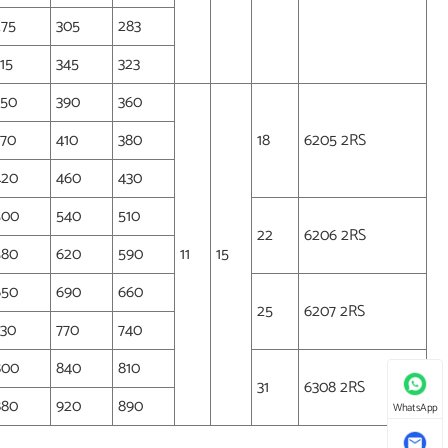
275
305
283
315
345
323
350
390
360
370
410
380
18
6205 2RS
420
460
430
500
540
510
22
6206 2RS
580
620
590
11
15
650
690
660
25
6207 2RS
730
770
740
800
840
810
31
6308 2RS
880
920
890
WhatsApp