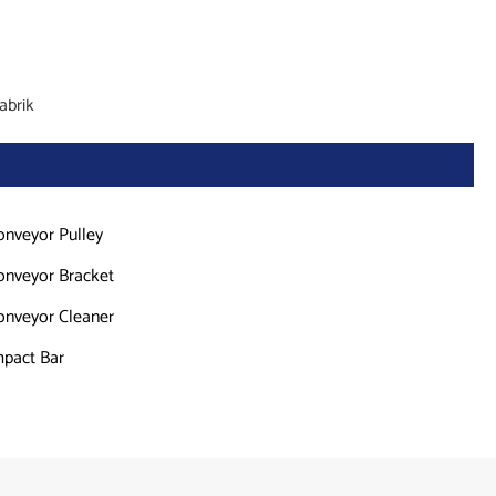
abrik
onveyor Pulley
onveyor Bracket
onveyor Cleaner
mpact Bar