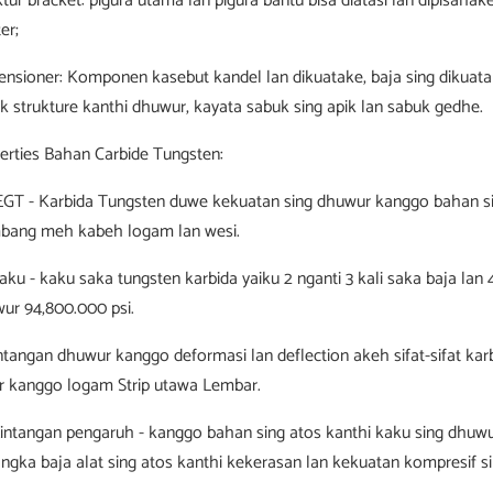
ktur bracket: pigura utama lan pigura bantu bisa diatasi lan dipisaha
er;
nsioner: Komponen kasebut kandel lan dikuatake, baja sing dikuatak
k strukture kanthi dhuwur, kayata sabuk sing apik lan sabuk gedhe.
erties Bahan Carbide Tungsten:
EGT - Karbida Tungsten duwe kekuatan sing dhuwur kanggo bahan s
mbang meh kabeh logam lan wesi.
 kaku - kaku saka tungsten karbida yaiku 2 nganti 3 kali saka baja l
ur 94,800.000 psi.
intangan dhuwur kanggo deformasi lan deflection akeh sifat-sifat karbi
er kanggo logam Strip utawa Lembar.
 Rintangan pengaruh - kanggo bahan sing atos kanthi kaku sing dhuw
ngka baja alat sing atos kanthi kekerasan lan kekuatan kompresif s