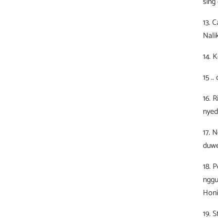
sing
13. 
Nali
14. 
15 .
16. 
nyed
17. 
duwe
18. 
nggu
Honi
19. 