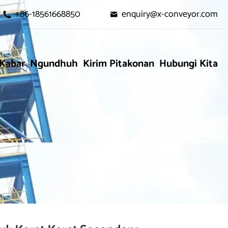
+86-18561668850
enquiry@x-conveyor.com


Kabar
Ngundhuh
Kirim Pitakonan
Hubungi Kita