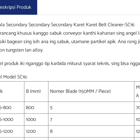
eskripsi Produk
la Secondary Secondary Secondary Karet Karet Belt Cleaner-SC16
dirancang khusus kanggo sabuk conveyor kanthi kahanan sing angel lan
siki bagean sing isih ana ing sabuk, utamane partikel apik. Ana rong
on tungsten lan alloy.
l produk iki nganggo tip karbida miturut syarat teknis, sing bisa ng
l Model SC16:
M
ik
B (mm)
Nomer Blade (150MM / Piece)
A
6-800
800
5
7
6-1000
1000
7
1
6-1200
1200
8
1