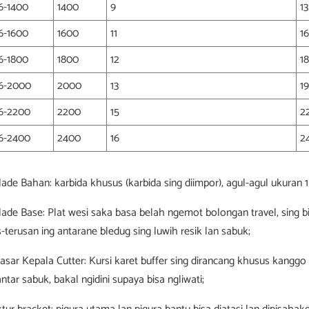
6-1400
1400
9
1
6-1600
1600
11
1
6-1800
1800
12
1
6-2000
2000
13
1
6-2200
2200
15
2
6-2400
2400
16
2
ade Bahan: karbida khusus (karbida sing diimpor), agul-agul ukuran 1
ade Base: Plat wesi saka basa belah ngemot bolongan travel, sing b
s-terusan ing antarane bledug sing luwih resik lan sabuk;
sar Kepala Cutter: Kursi karet buffer sing dirancang khusus kanggo 
ntar sabuk, bakal ngidini supaya bisa ngliwati;