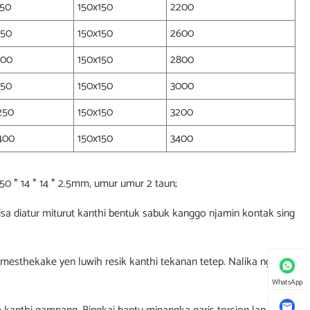
350
150x150
2200
650
150x150
2600
800
150x150
2800
950
150x150
3000
250
150x150
3200
400
150x150
3400
50 * 14 * 14 * 2.5mm, umur umur 2 taun;
isa diatur miturut kanthi bentuk sabuk kanggo njamin kontak sing
mesthekake yen luwih resik kanthi tekanan tetep. Nalika ngliwati
WhatsApp