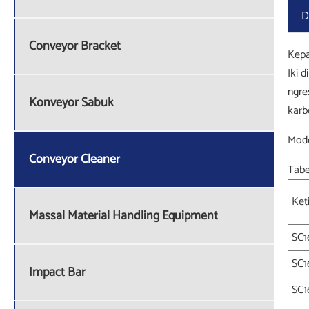
D
Conveyor Bracket
Kepa
Iki 
ngre
Konveyor Sabuk
karb
Mode
Conveyor Cleaner
Tabe
Ket
Massal Material Handling Equipment
SC1
SC1
Impact Bar
SC1