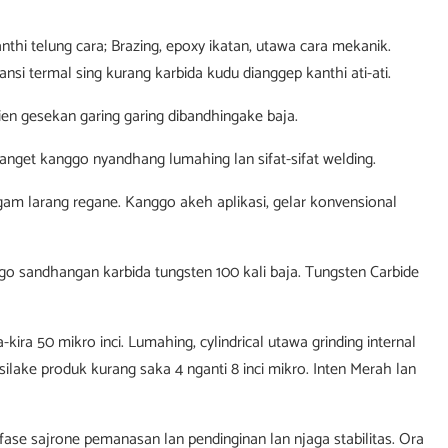
nthi telung cara; Brazing, epoxy ikatan, utawa cara mekanik.
si termal sing kurang karbida kudu dianggep kanthi ati-ati.
ien gesekan garing garing dibandhingake baja.
 banget kanggo nyandhang lumahing lan sifat-sifat welding.
gam larang regane. Kanggo akeh aplikasi, gelar konvensional
nggo sandhangan karbida tungsten 100 kali baja. Tungsten Carbide
ra 50 mikro inci. Lumahing, cylindrical utawa grinding internal
ilake produk kurang saka 4 nganti 8 inci mikro. Inten Merah lan
ase sajrone pemanasan lan pendinginan lan njaga stabilitas. Ora