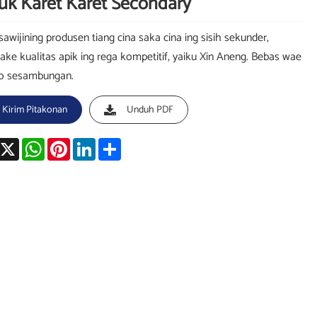
uk Karet Karet Secondary
sawijining produsen tiang cina saka cina ing sisih sekunder,
ke kualitas apik ing rega kompetitif, yaiku Xin Aneng. Bebas wae
o sesambungan.
Kirim Pitakonan
Unduh PDF
acebook
X
WhatsApp
Pinterest
LinkedIn
Share