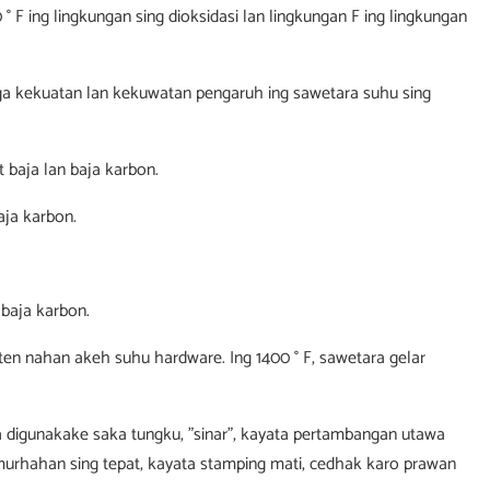
 ° F ing lingkungan sing dioksidasi lan lingkungan F ing lingkungan
aga kekuatan lan kekuwatan pengaruh ing sawetara suhu sing
t baja lan baja karbon.
aja karbon.
 baja karbon.
en nahan akeh suhu hardware. Ing 1400 ° F, sawetara gelar
sa digunakake saka tungku, "sinar", kayata pertambangan utawa
rhahan sing tepat, kayata stamping mati, cedhak karo prawan