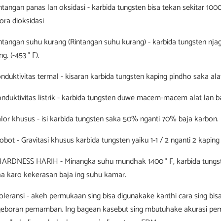
intangan panas lan oksidasi - karbida tungsten bisa tekan sekitar 1000
 ora dioksidasi
intangan suhu kurang (Rintangan suhu kurang) - karbida tungsten nj
g. (-453 ° F).
onduktivitas termal - kisaran karbida tungsten kaping pindho saka ala
onduktivitas listrik - karbida tungsten duwe macem-macem alat lan b
alor khusus - isi karbida tungsten saka 50% nganti 70% baja karbon.
Bobot - Gravitasi khusus karbida tungsten yaiku 1-1 / 2 nganti 2 kaping
. HARDNESS HARIH - Minangka suhu mundhak 1400 ° F, karbida tungst
a karo kekerasan baja ing suhu kamar.
Toleransi - akeh permukaan sing bisa digunakake kanthi cara sing bi
eboran pemamban. Ing bagean kasebut sing mbutuhake akurasi pemu