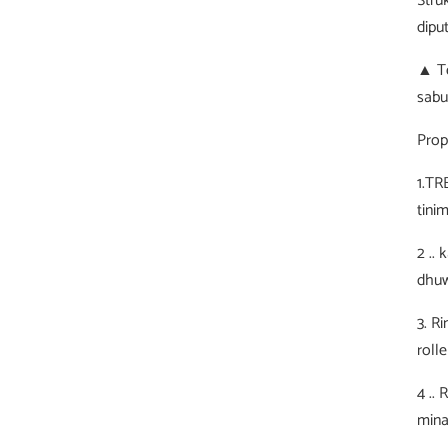
Stru
diput
▲ Te
sabu
Prop
1.TR
tini
2 ..
dhuw
3. R
roll
4 ..
mina