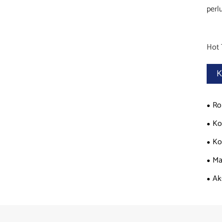
perl
Hot 
K
Ro
Ko
Ko
Ma
Ak