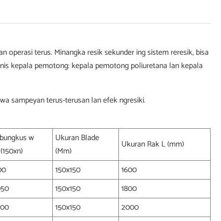
 operasi terus. Minangka resik sekunder ing sistem reresik, bisa
 jinis kepala pemotong: kepala pemotong poliuretana lan kepala
gawa sampeyan terus-terusan lan efek ngresiki.
bungkus w
Ukuran Blade
Ukuran Rak L (mm)
 (150xn)
(Mm)
00
150x150
1600
050
150x150
1800
200
150x150
2000