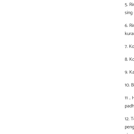
5. R
sing
6. R
kuran
7. K
8. K
9. K
10. 
11 .
padh
12. 
peng