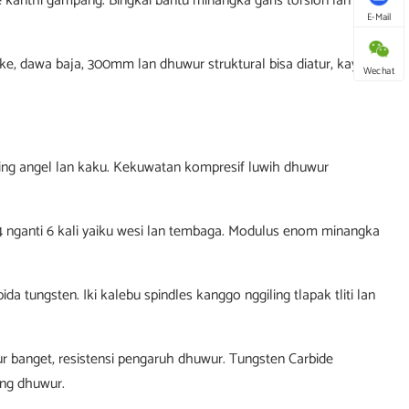
ke kanthi gampang. Bingkai bantu minangka garis torsion lan bisa
E-Mail
e, dawa baja, 300mm lan dhuwur struktural bisa diatur, kayata
Wechat
ing angel lan kaku. Kekuwatan kompresif luwih dhuwur
an 4 nganti 6 kali yaiku wesi lan tembaga. Modulus enom minangka
da tungsten. Iki kalebu spindles kanggo nggiling tlapak tliti lan
ur banget, resistensi pengaruh dhuwur. Tungsten Carbide
ing dhuwur.