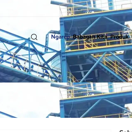
Ngarep
Babagan Kita
Produk
