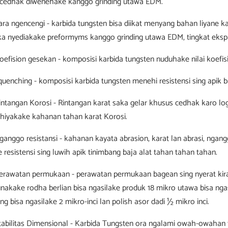
 cedhak diwenehake kanggo grinding utawa EDM.
Cara ngencengi - karbida tungsten bisa diikat menyang bahan liyane ka
ka nyediakake preformyms kanggo grinding utawa EDM, tingkat ekspan
Koefision gesekan - komposisi karbida tungsten nuduhake nilai koefis
. quenching - komposisi karbida tungsten menehi resistensi sing apik
Rintangan Korosi - Rintangan karat saka gelar khusus cedhak karo lo
hiyakake kahanan tahan karat Korosi.
Nganggo resistansi - kahanan kayata abrasion, karat lan abrasi, nga
 resistensi sing luwih apik tinimbang baja alat tahan tahan tahan.
Perawatan permukaan - perawatan permukaan bagean sing nyerat kira-ki
nakake rodha berlian bisa ngasilake produk 18 mikro utawa bisa ngas
ng bisa ngasilake 2 mikro-inci lan polish asor dadi ½ mikro inci.
Stabilitas Dimensional - Karbida Tungsten ora ngalami owah-owahan f