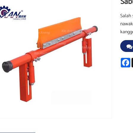
Sab
Salah 
nawaka
kangg
F