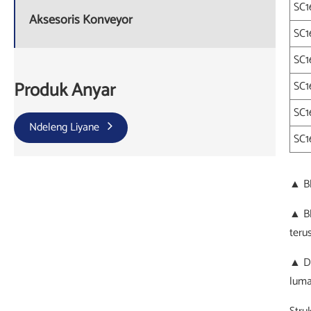
SC1
Aksesoris Konveyor
SC1
SC1
Produk Anyar
SC1
SC1
Ndeleng Liyane
SC1
▲ Bl
▲ Bl
teru
▲ Da
luma