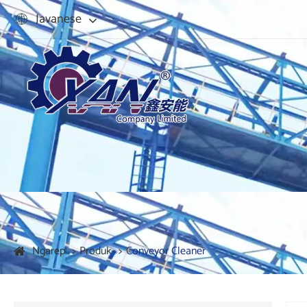
Javanese

Ngarep
Produk
Conveyor Cleaner