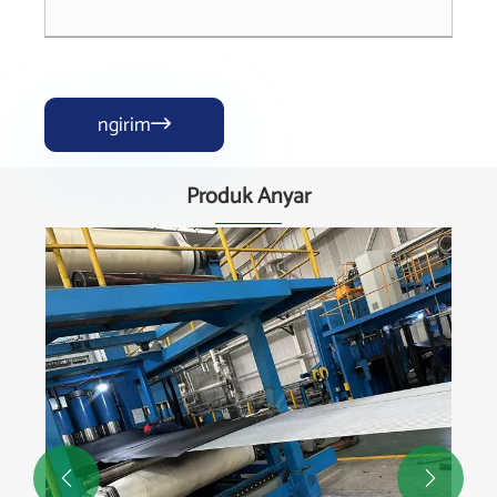
ngirim

Produk Anyar

