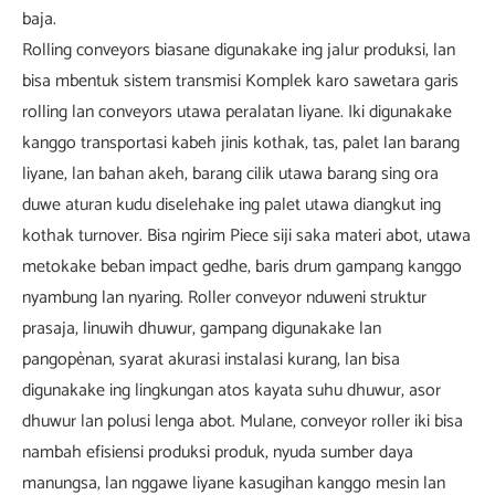
baja.
Rolling conveyors biasane digunakake ing jalur produksi, lan
bisa mbentuk sistem transmisi Komplek karo sawetara garis
rolling lan conveyors utawa peralatan liyane. Iki digunakake
kanggo transportasi kabeh jinis kothak, tas, palet lan barang
liyane, lan bahan akeh, barang cilik utawa barang sing ora
duwe aturan kudu diselehake ing palet utawa diangkut ing
kothak turnover. Bisa ngirim Piece siji saka materi abot, utawa
metokake beban impact gedhe, baris drum gampang kanggo
nyambung lan nyaring. Roller conveyor nduweni struktur
prasaja, linuwih dhuwur, gampang digunakake lan
pangopènan, syarat akurasi instalasi kurang, lan bisa
digunakake ing lingkungan atos kayata suhu dhuwur, asor
dhuwur lan polusi lenga abot. Mulane, conveyor roller iki bisa
nambah efisiensi produksi produk, nyuda sumber daya
manungsa, lan nggawe liyane kasugihan kanggo mesin lan