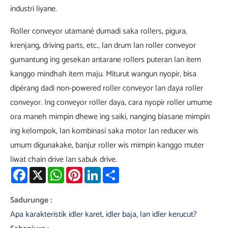
industri liyane.
Roller conveyor utamané dumadi saka rollers, pigura,
krenjang, driving parts, etc., lan drum lan roller conveyor
gumantung ing gesekan antarane rollers puteran lan item
kanggo mindhah item maju. Miturut wangun nyopir, bisa
dipérang dadi non-powered roller conveyor lan daya roller
conveyor. Ing conveyor roller daya, cara nyopir roller umume
ora maneh mimpin dhewe ing saiki, nanging biasane mimpin
ing kelompok, lan kombinasi saka motor lan reducer wis
umum digunakake, banjur roller wis mimpin kanggo muter
liwat chain drive lan sabuk drive.
Facebook
X
WhatsApp
Pinterest
LinkedIn
Share
Sadurunge :
Apa karakteristik idler karet, idler baja, lan idler kerucut?