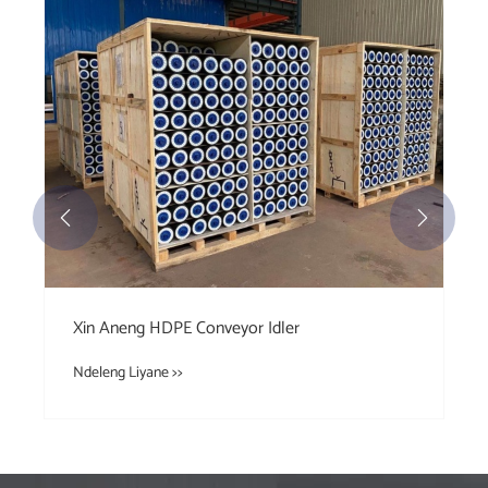


Xin Aneng HDPE Conveyor Idler
Ndeleng Liyane >>