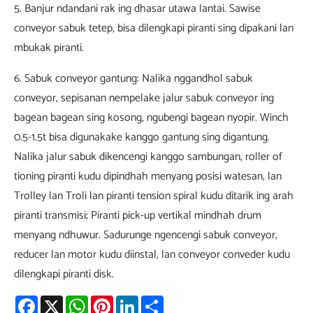
5. Banjur ndandani rak ing dhasar utawa lantai. Sawise
conveyor sabuk tetep, bisa dilengkapi piranti sing dipakani lan
mbukak piranti.
6. Sabuk conveyor gantung: Nalika nggandhol sabuk
conveyor, sepisanan nempelake jalur sabuk conveyor ing
bagean bagean sing kosong, ngubengi bagean nyopir. Winch
0.5-1.5t bisa digunakake kanggo gantung sing digantung.
Nalika jalur sabuk dikencengi kanggo sambungan, roller of
tioning piranti kudu dipindhah menyang posisi watesan, lan
Trolley lan Troli lan piranti tension spiral kudu ditarik ing arah
piranti transmisi; Piranti pick-up vertikal mindhah drum
menyang ndhuwur. Sadurunge ngencengi sabuk conveyor,
reducer lan motor kudu diinstal, lan conveyor conveder kudu
dilengkapi piranti disk.
Facebook
X
WhatsApp
Pinterest
LinkedIn
Share