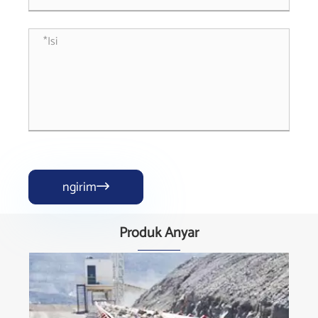
ngirim

Produk Anyar