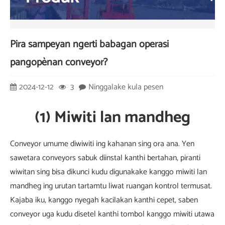
Pira sampeyan ngerti babagan operasi
pangopènan conveyor?
2024-12-12
3
Ninggalake kula pesen
(1) Miwiti lan mandheg
Conveyor umume diwiwiti ing kahanan sing ora ana. Yen
sawetara conveyors sabuk diinstal kanthi bertahan, piranti
wiwitan sing bisa dikunci kudu digunakake kanggo miwiti lan
mandheg ing urutan tartamtu liwat ruangan kontrol termusat.
Kajaba iku, kanggo nyegah kacilakan kanthi cepet, saben
conveyor uga kudu disetel kanthi tombol kanggo miwiti utawa