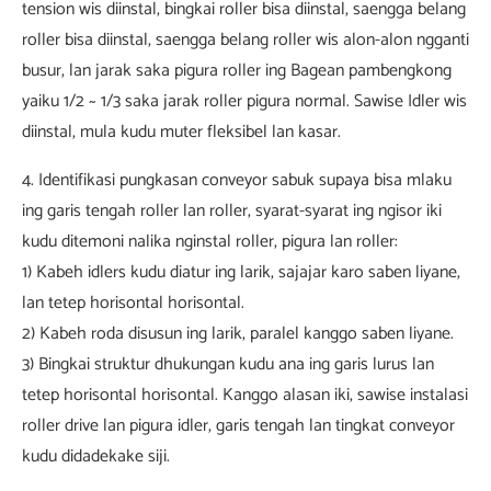
tension wis diinstal, bingkai roller bisa diinstal, saengga belang
roller bisa diinstal, saengga belang roller wis alon-alon ngganti
busur, lan jarak saka pigura roller ing Bagean pambengkong
yaiku 1/2 ~ 1/3 saka jarak roller pigura normal. Sawise Idler wis
diinstal, mula kudu muter fleksibel lan kasar.
4. Identifikasi pungkasan conveyor sabuk supaya bisa mlaku
ing garis tengah roller lan roller, syarat-syarat ing ngisor iki
kudu ditemoni nalika nginstal roller, pigura lan roller:
1) Kabeh idlers kudu diatur ing larik, sajajar karo saben liyane,
lan tetep horisontal horisontal.
2) Kabeh roda disusun ing larik, paralel kanggo saben liyane.
3) Bingkai struktur dhukungan kudu ana ing garis lurus lan
tetep horisontal horisontal. Kanggo alasan iki, sawise instalasi
roller drive lan pigura idler, garis tengah lan tingkat conveyor
kudu didadekake siji.