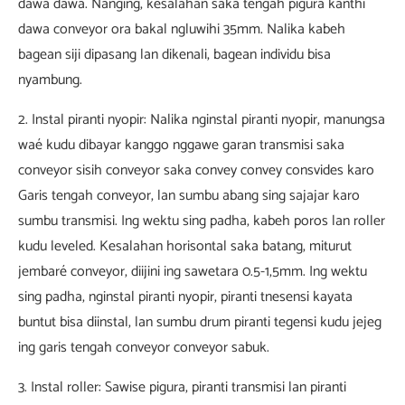
dawa dawa. Nanging, kesalahan saka tengah pigura kanthi
dawa conveyor ora bakal ngluwihi 35mm. Nalika kabeh
bagean siji dipasang lan dikenali, bagean individu bisa
nyambung.
2. Instal piranti nyopir: Nalika nginstal piranti nyopir, manungsa
waé kudu dibayar kanggo nggawe garan transmisi saka
conveyor sisih conveyor saka convey convey consvides karo
Garis tengah conveyor, lan sumbu abang sing sajajar karo
sumbu transmisi. Ing wektu sing padha, kabeh poros lan roller
kudu leveled. Kesalahan horisontal saka batang, miturut
jembaré conveyor, diijini ing sawetara 0.5-1,5mm. Ing wektu
sing padha, nginstal piranti nyopir, piranti tnesensi kayata
buntut bisa diinstal, lan sumbu drum piranti tegensi kudu jejeg
ing garis tengah conveyor conveyor sabuk.
3. Instal roller: Sawise pigura, piranti transmisi lan piranti