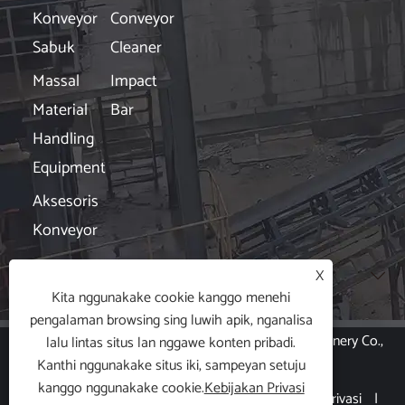
Konveyor
Conveyor
Sabuk
Cleaner
Massal
Impact
Material
Bar
Handling
Equipment
Aksesoris
Konveyor
Kabar
X

Kita nggunakake cookie kanggo menehi
pengalaman browsing sing luwih apik, nganalisa
Hak Cipta © 2024 Hubei Xin Aneng Conveying Machinery Co.,
lalu lintas situs lan nggawe konten pribadi.
Kanthi nggunakake situs iki, sampeyan setuju
Ltd. Kabeh Hak Dilindungi.
kanggo nggunakake cookie.
Kebijakan Privasi
Links
|
Sitemap
|
RSS
|
XML
|
Kebijakan Privasi
|